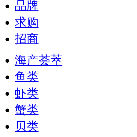
品牌
求购
招商
海产荟萃
鱼类
虾类
蟹类
贝类