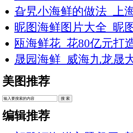
旮旯小海鲜的做法_上
昵图海鲜图片大全_昵
瓯海鲜花_花80亿元打
晟园海鲜_威海九龙晟
美图推荐
搜 索
编辑推荐