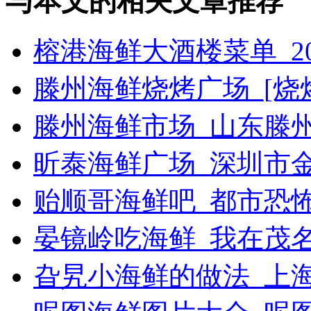
与本文的相关文章推荐
榕港海鲜大酒楼菜单_2
滕州海鲜烧烤广场_[烧烤g
滕州海鲜市场_山东滕
昕泰海鲜广场_深圳市
贻顺哥海鲜吧_都市恐
晏镜岭吃海鲜_我在茂
旮旯小海鲜的做法_上