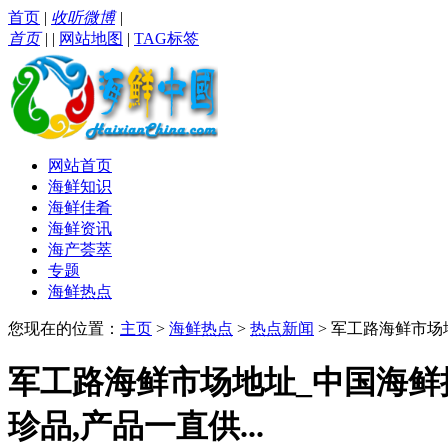
首页
|
收听微博
|
首页
|
|
网站地图
|
TAG标签
网站首页
海鲜知识
海鲜佳肴
海鲜资讯
海产荟萃
专题
海鲜热点
您现在的位置：
主页
>
海鲜热点
>
热点新闻
> 军工路海鲜市场
军工路海鲜市场地址_中国海鲜
珍品,产品一直供...