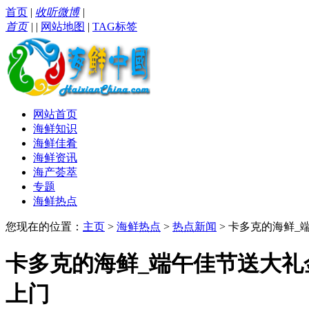
首页
|
收听微博
|
首页
|
|
网站地图
|
TAG标签
网站首页
海鲜知识
海鲜佳肴
海鲜资讯
海产荟萃
专题
海鲜热点
您现在的位置：
主页
>
海鲜热点
>
热点新闻
> 卡多克的海鲜
卡多克的海鲜_端午佳节送大
上门