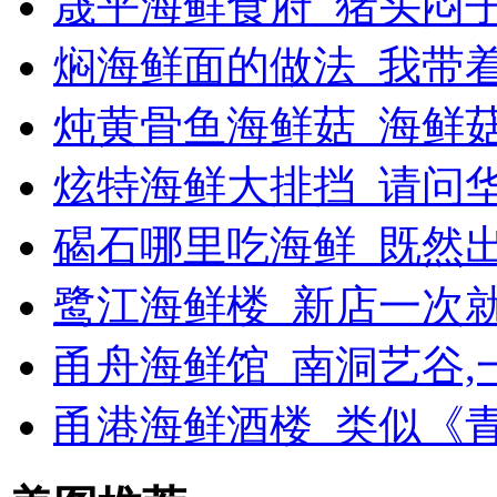
晟平海鲜食府_猪头闷
焖海鲜面的做法_我带着
炖黄骨鱼海鲜菇_海鲜
炫特海鲜大排挡_请问
碣石哪里吃海鲜_既然
鹭江海鲜楼_新店一次
甬舟海鲜馆_南洞艺谷
甬港海鲜酒楼_类似《