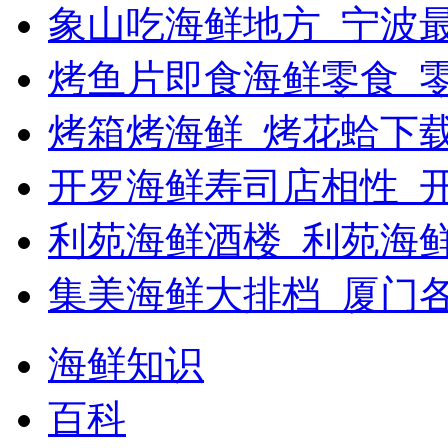
象山吃海鲜地方_宁波最
烤鱼片即食海鲜零食_
烤箱烤海鲜_烤花蛤下载
开罗海鲜寿司店相性_开
利苑海鲜酒楼_利苑海
集美海鲜大排档_厦门
海鲜知识
百科