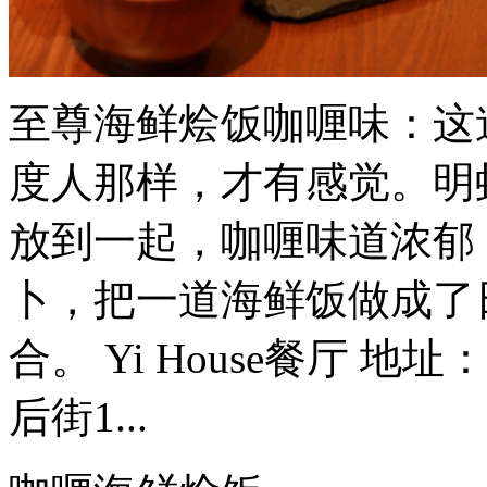
至尊海鲜烩饭咖喱味：这
度人那样，才有感觉。明
放到一起，咖喱味道浓郁
卜，把一道海鲜饭做成了
合。 Yi House餐厅 地
后街1...