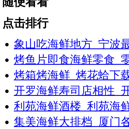
随便看看
点击排行
象山吃海鲜地方_宁波最
烤鱼片即食海鲜零食_
烤箱烤海鲜_烤花蛤下载
开罗海鲜寿司店相性_开
利苑海鲜酒楼_利苑海
集美海鲜大排档_厦门