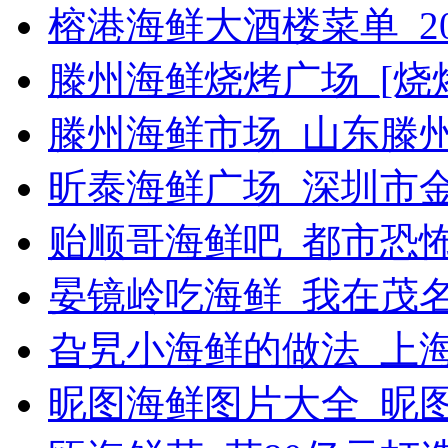
榕港海鲜大酒楼菜单_2
滕州海鲜烧烤广场_[烧烤g
滕州海鲜市场_山东滕
昕泰海鲜广场_深圳市
贻顺哥海鲜吧_都市恐
晏镜岭吃海鲜_我在茂
旮旯小海鲜的做法_上
昵图海鲜图片大全_昵