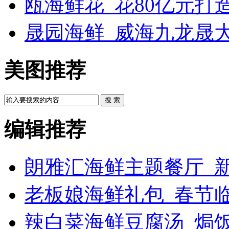
瓯海鲜花_花80亿元打
晟园海鲜_威海九龙晟
美图推荐
搜 索
编辑推荐
朗雅汇海鲜主题餐厅_新
老板娘海鲜礼包_春节
辣白菜海鲜豆腐汤_焗饭