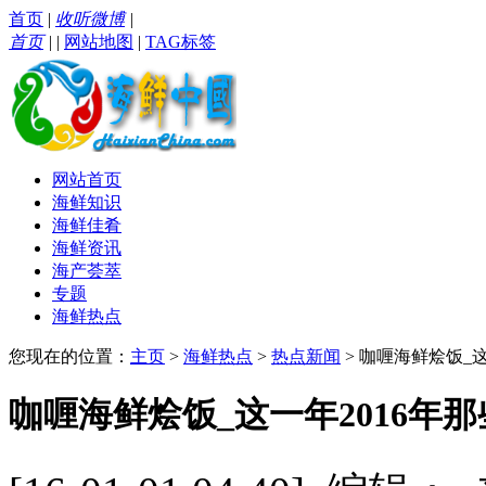
首页
|
收听微博
|
首页
|
|
网站地图
|
TAG标签
网站首页
海鲜知识
海鲜佳肴
海鲜资讯
海产荟萃
专题
海鲜热点
您现在的位置：
主页
>
海鲜热点
>
热点新闻
> 咖喱海鲜烩饭_
咖喱海鲜烩饭_这一年2016年