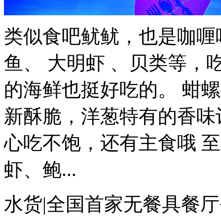
类似食吧鱿鱿，也是咖喱
鱼、 大明虾 、贝类等
的海鲜也挺好吃的。 蚶螺拼..
新酥脆，洋葱特有的香味让我
心吃不饱，还有主食哦 
虾、鲍...
水货|全国首家无餐具餐