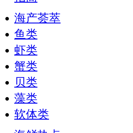
海产荟萃
鱼类
虾类
蟹类
贝类
藻类
软体类