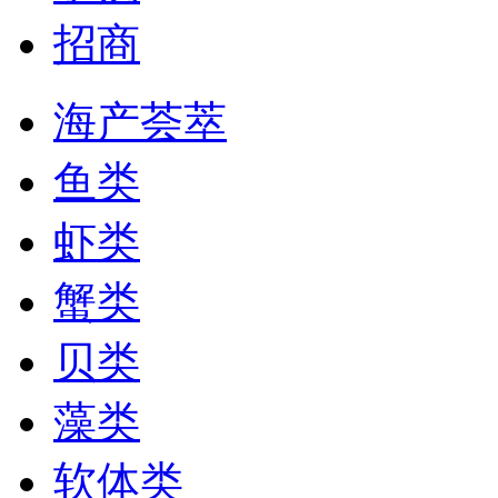
招商
海产荟萃
鱼类
虾类
蟹类
贝类
藻类
软体类