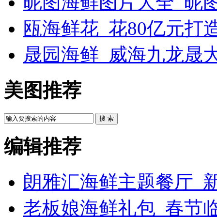
昵图海鲜图片大全_昵
瓯海鲜花_花80亿元打
晟园海鲜_威海九龙晟
美图推荐
搜 索
编辑推荐
朗雅汇海鲜主题餐厅_新
老板娘海鲜礼包_春节