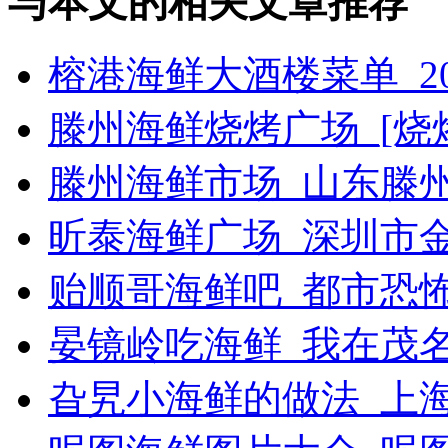
与本文的相关文章推荐
榕港海鲜大酒楼菜单_2
滕州海鲜烧烤广场_[烧烤g
滕州海鲜市场_山东滕
昕泰海鲜广场_深圳市
贻顺哥海鲜吧_都市恐
晏镜岭吃海鲜_我在茂
旮旯小海鲜的做法_上