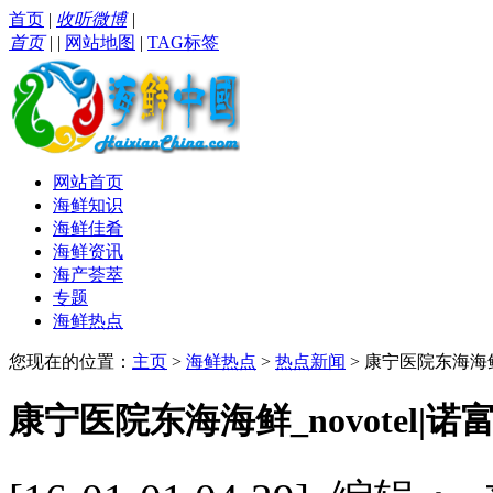
首页
|
收听微博
|
首页
|
|
网站地图
|
TAG标签
网站首页
海鲜知识
海鲜佳肴
海鲜资讯
海产荟萃
专题
海鲜热点
您现在的位置：
主页
>
海鲜热点
>
热点新闻
> 康宁医院东海海鲜_no
康宁医院东海海鲜_novotel|诺富特