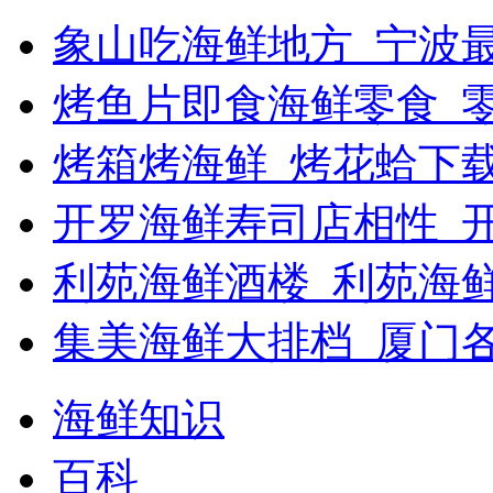
象山吃海鲜地方_宁波最
烤鱼片即食海鲜零食_
烤箱烤海鲜_烤花蛤下载
开罗海鲜寿司店相性_开
利苑海鲜酒楼_利苑海
集美海鲜大排档_厦门
海鲜知识
百科