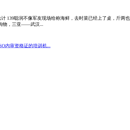
4餐具 2总计 139聪润不像军友现场给称海鲜，去时菜已经上了桌，
物，三亚——武汉...
O内审资格证的培训机...