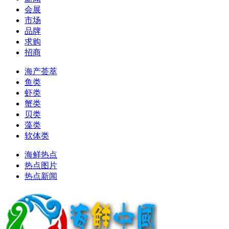
会展
市场
品牌
求购
招商
海产荟萃
鱼类
虾类
蟹类
贝类
藻类
软体类
海鲜热点
热点图片
热点新闻