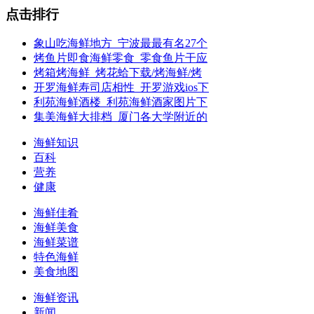
点击排行
象山吃海鲜地方_宁波最最有名27个
烤鱼片即食海鲜零食_零食鱼片干应
烤箱烤海鲜_烤花蛤下载/烤海鲜/烤
开罗海鲜寿司店相性_开罗游戏ios下
利苑海鲜酒楼_利苑海鲜酒家图片下
集美海鲜大排档_厦门各大学附近的
海鲜知识
百科
营养
健康
海鲜佳肴
海鲜美食
海鲜菜谱
特色海鲜
美食地图
海鲜资讯
新闻