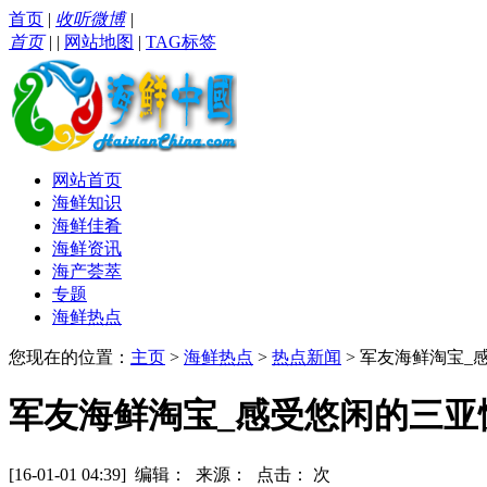
首页
|
收听微博
|
首页
|
|
网站地图
|
TAG标签
网站首页
海鲜知识
海鲜佳肴
海鲜资讯
海产荟萃
专题
海鲜热点
您现在的位置：
主页
>
海鲜热点
>
热点新闻
> 军友海鲜淘宝_
军友海鲜淘宝_感受悠闲的三亚
[16-01-01 04:39] 编辑： 来源： 点击：
次