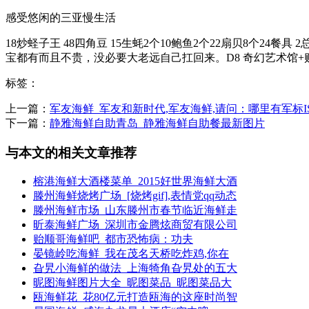
感受悠闲的三亚慢生活
18炒蛏子王 48四角豆 15生蚝2个10鲍鱼2个22扇贝8个2
宝都有而且不贵，没必要大老远自己扛回来。D8 奇幻艺术馆+购
标签：
上一篇：
军友海鲜_军友和新时代,军友海鲜,请问：哪里有军标IS
下一篇：
静雅海鲜自助青岛_静雅海鲜自助餐最新图片
与本文的相关文章推荐
榕港海鲜大酒楼菜单_2015好世界海鲜大酒
滕州海鲜烧烤广场_[烧烤gif],表情党qq动态
滕州海鲜市场_山东滕州市春节临近海鲜走
昕泰海鲜广场_深圳市金腾炫商贸有限公司
贻顺哥海鲜吧_都市恐怖病：功夫
晏镜岭吃海鲜_我在茂名天桥吃炸鸡,你在
旮旯小海鲜的做法_上海犄角旮旯处的五大
昵图海鲜图片大全_昵图菜品_昵图菜品大
瓯海鲜花_花80亿元打造瓯海的这座时尚智