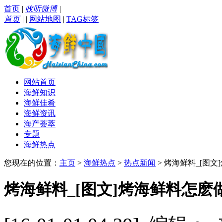
首页
|
收听微博
|
首页
|
|
网站地图
|
TAG标签
网站首页
海鲜知识
海鲜佳肴
海鲜资讯
海产荟萃
专题
海鲜热点
您现在的位置：
主页
>
海鲜热点
>
热点新闻
> 烤海鲜料_[图
烤海鲜料_[图文]烤海鲜料怎麽