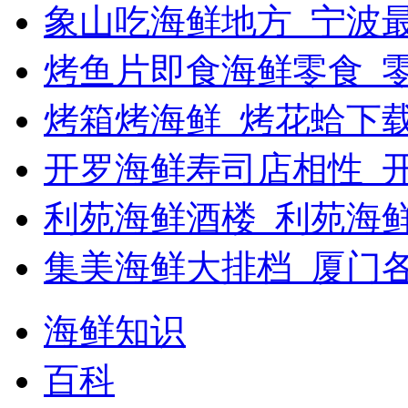
象山吃海鲜地方_宁波最
烤鱼片即食海鲜零食_
烤箱烤海鲜_烤花蛤下载
开罗海鲜寿司店相性_开
利苑海鲜酒楼_利苑海
集美海鲜大排档_厦门
海鲜知识
百科