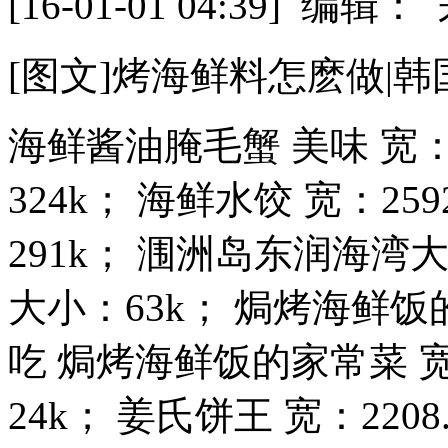
[16-01-01 04:39] 
[图文]烤海鲜料怎麽做|
海鲜酱油腌毛蟹 美味 宽：1
324k； 海鲜水饺 宽：25
291k； 涠洲岛东润海湾大酒
大小：63k； 焗烤海鲜
吃 焗烤海鲜饭的家常菜 宽：
24k； 姜氏饼王 宽：2208..