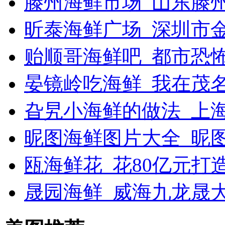
滕州海鲜市场_山东滕
昕泰海鲜广场_深圳市
贻顺哥海鲜吧_都市恐
晏镜岭吃海鲜_我在茂
旮旯小海鲜的做法_上
昵图海鲜图片大全_昵
瓯海鲜花_花80亿元打
晟园海鲜_威海九龙晟