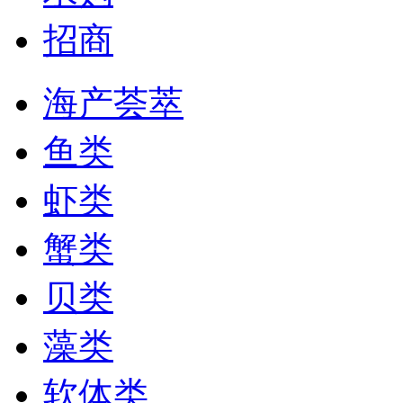
招商
海产荟萃
鱼类
虾类
蟹类
贝类
藻类
软体类