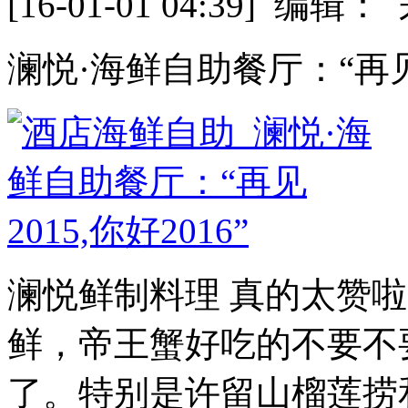
[16-01-01 04:39] 
澜悦·海鲜自助餐厅：“再见20
澜悦鲜制料理 真的太赞
鲜，帝王蟹好吃的不要不
了。特别是许留山榴莲捞