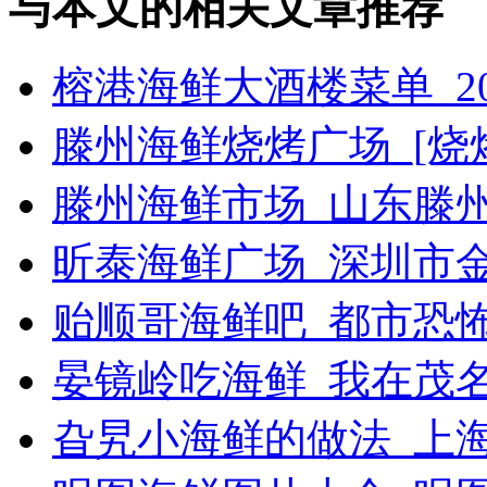
与本文的相关文章推荐
榕港海鲜大酒楼菜单_2
滕州海鲜烧烤广场_[烧烤g
滕州海鲜市场_山东滕
昕泰海鲜广场_深圳市
贻顺哥海鲜吧_都市恐
晏镜岭吃海鲜_我在茂
旮旯小海鲜的做法_上