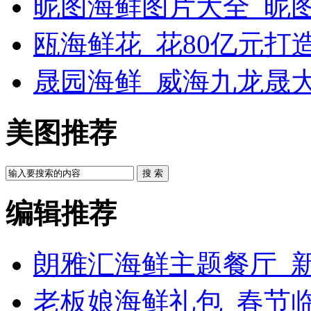
昵图海鲜图片大全_昵
瓯海鲜花_花80亿元打
晟园海鲜_威海九龙晟
美图推荐
搜 索
编辑推荐
朗雅汇海鲜主题餐厅_新
老板娘海鲜礼包_春节