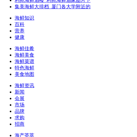
利苑海鲜酒楼_利苑海鲜酒家图片下
集美海鲜大排档_厦门各大学附近的
海鲜知识
百科
营养
健康
海鲜佳肴
海鲜美食
海鲜菜谱
特色海鲜
美食地图
海鲜资讯
新闻
会展
市场
品牌
求购
招商
海产荟萃