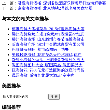
上一篇：
君悦海鲜酒楼_深圳君悦酒店乐厨餐厅打造海鲜餮宴
下一篇：
京宝海鲜酒楼_北京地铁2号线老餮美食地图
与本文的相关文章推荐
榕港海鲜大酒楼菜单_2015好世界海鲜大酒
滕州海鲜烧烤广场_[烧烤gif],表情党qq动态
滕州海鲜市场_山东滕州市春节临近海鲜走
昕泰海鲜广场_深圳市金腾炫商贸有限公司
贻顺哥海鲜吧_都市恐怖病：功夫
晏镜岭吃海鲜_我在茂名天桥吃炸鸡,你在
旮旯小海鲜的做法_上海犄角旮旯处的五大
昵图海鲜图片大全_昵图菜品_昵图菜品大
瓯海鲜花_花80亿元打造瓯海的这座时尚智
晟园海鲜_威海九龙晟大酒店“空中啤
美图推荐
搜 索
编辑推荐