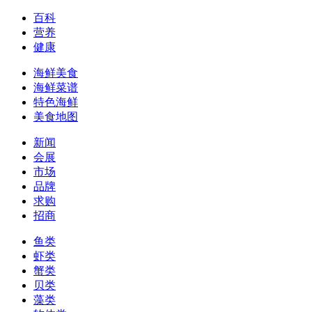
百科
营养
健康
海鲜美食
海鲜菜谱
特色海鲜
美食地图
新闻
会展
市场
品牌
求购
招商
鱼类
虾类
蟹类
贝类
藻类