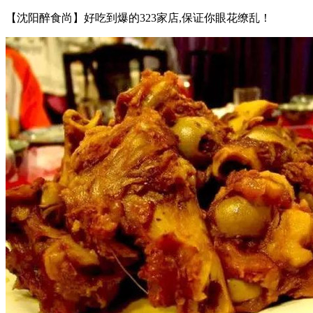
【沈阳醉食尚】好吃到爆的323家店,保证你眼花缭乱！