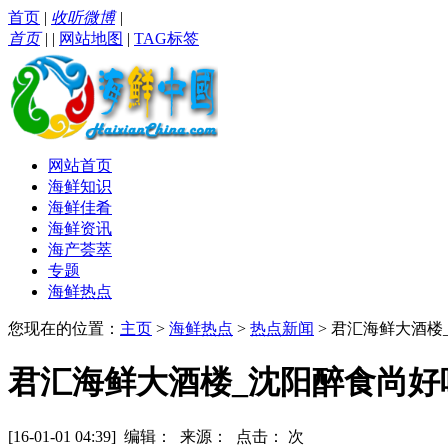
首页
|
收听微博
|
首页
|
|
网站地图
|
TAG标签
网站首页
海鲜知识
海鲜佳肴
海鲜资讯
海产荟萃
专题
海鲜热点
您现在的位置：
主页
>
海鲜热点
>
热点新闻
> 君汇海鲜大酒楼
君汇海鲜大酒楼_沈阳醉食尚好吃
[16-01-01 04:39] 编辑： 来源： 点击：
次