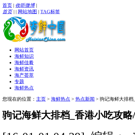
首页
|
收听微博
|
首页
|
|
网站地图
|
TAG标签
网站首页
海鲜知识
海鲜佳肴
海鲜资讯
海产荟萃
专题
海鲜热点
您现在的位置：
主页
>
海鲜热点
>
热点新闻
> 驹记海鲜大排档
驹记海鲜大排档_香港小吃攻略