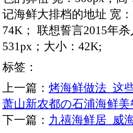
记海鲜大排档的地址 宽：4
74K； 联想誓言2015年
531px；大小：42K;
标签：
上一篇：
烤海鲜做法_这
萧山新农都の石浦海鲜美餐一
下一篇：
九禧海鲜居_威