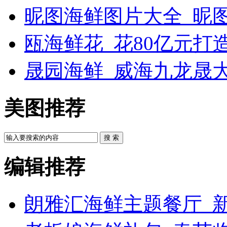
昵图海鲜图片大全_昵
瓯海鲜花_花80亿元打
晟园海鲜_威海九龙晟
美图推荐
搜 索
编辑推荐
朗雅汇海鲜主题餐厅_新