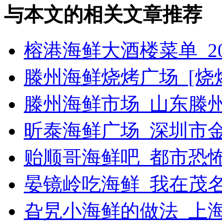
与本文的相关文章推荐
榕港海鲜大酒楼菜单_2
滕州海鲜烧烤广场_[烧烤g
滕州海鲜市场_山东滕
昕泰海鲜广场_深圳市
贻顺哥海鲜吧_都市恐
晏镜岭吃海鲜_我在茂
旮旯小海鲜的做法_上