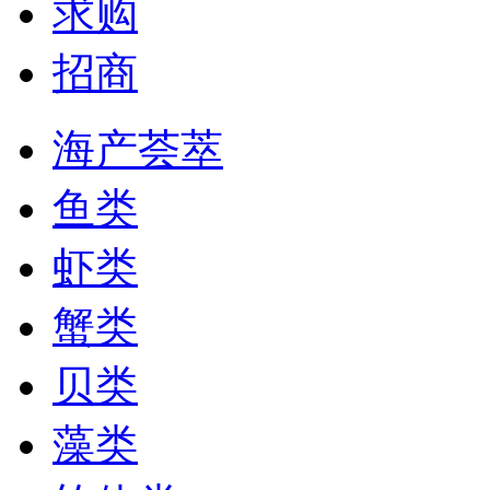
求购
招商
海产荟萃
鱼类
虾类
蟹类
贝类
藻类