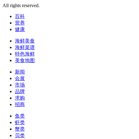
All rights reserved.
百科
营养
健康
海鲜美食
海鲜菜谱
特色海鲜
美食地图
新闻
会展
市场
品牌
求购
招商
鱼类
虾类
蟹类
贝类