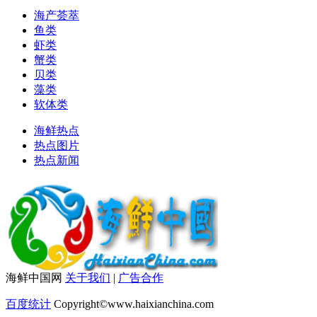
海产荟萃
鱼类
虾类
蟹类
贝类
藻类
软体类
海鲜热点
热点图片
热点新闻
海鲜中国网
关于我们
|
广告合作
百度统计
Copyright©www.haixianchina.com