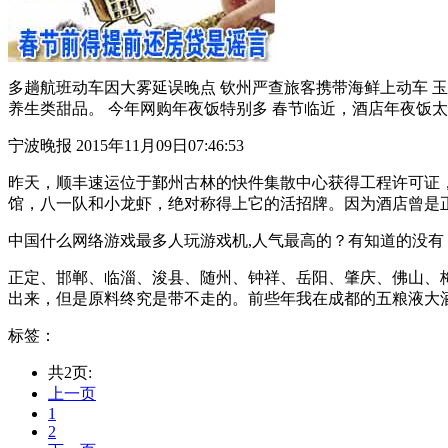
多趟航班动车因大雾延误晚点 钦州严查旅客携带海鲜上动车 玉
养生类甜品。 今年网购年夜饭特别多 春节临近，酒店年夜饭太贵，
宁波晚报 2015年11月09日07:46:53
昨天，顺丰速运位于鄞州古林的快件集散中心获得工程许可证，已经开
馆，八一队和小龙虾，绝对称得上它的活招牌。因为酒店曾是正宗
中国什么网络游戏最多人玩游戏机,人气最高的？有知道的没有
正定、邯郸、临淄、浚县、随州、钟祥、岳阳、肇庆、佛山、梅
出来，但是原料终究是带不走的。前些年我在成都的五粮液大酒店
标签：
共2页:
上一页
1
2