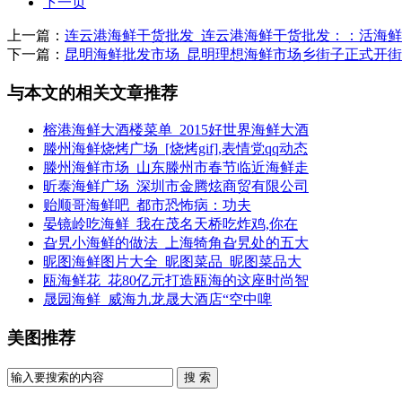
下一页
上一篇：
连云港海鲜干货批发_连云港海鲜干货批发：：活海
下一篇：
昆明海鲜批发市场_昆明理想海鲜市场乡街子正式开街
与本文的相关文章推荐
榕港海鲜大酒楼菜单_2015好世界海鲜大酒
滕州海鲜烧烤广场_[烧烤gif],表情党qq动态
滕州海鲜市场_山东滕州市春节临近海鲜走
昕泰海鲜广场_深圳市金腾炫商贸有限公司
贻顺哥海鲜吧_都市恐怖病：功夫
晏镜岭吃海鲜_我在茂名天桥吃炸鸡,你在
旮旯小海鲜的做法_上海犄角旮旯处的五大
昵图海鲜图片大全_昵图菜品_昵图菜品大
瓯海鲜花_花80亿元打造瓯海的这座时尚智
晟园海鲜_威海九龙晟大酒店“空中啤
美图推荐
搜 索