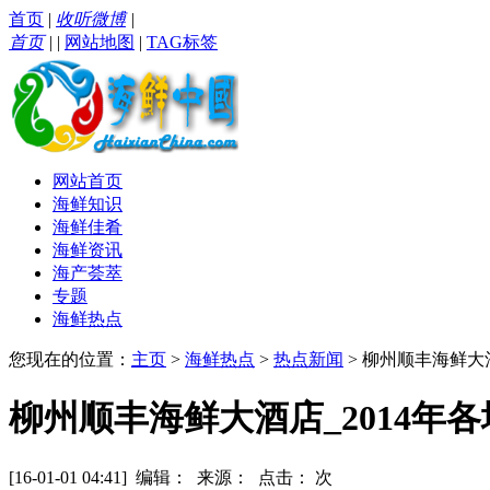
首页
|
收听微博
|
首页
|
|
网站地图
|
TAG标签
网站首页
海鲜知识
海鲜佳肴
海鲜资讯
海产荟萃
专题
海鲜热点
您现在的位置：
主页
>
海鲜热点
>
热点新闻
> 柳州顺丰海鲜大
柳州顺丰海鲜大酒店_2014
[16-01-01 04:41] 编辑： 来源： 点击：
次