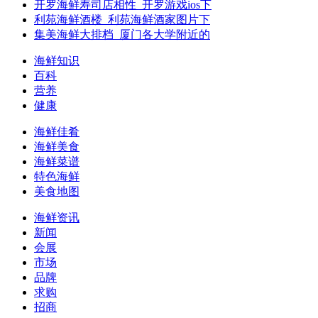
开罗海鲜寿司店相性_开罗游戏ios下
利苑海鲜酒楼_利苑海鲜酒家图片下
集美海鲜大排档_厦门各大学附近的
海鲜知识
百科
营养
健康
海鲜佳肴
海鲜美食
海鲜菜谱
特色海鲜
美食地图
海鲜资讯
新闻
会展
市场
品牌
求购
招商