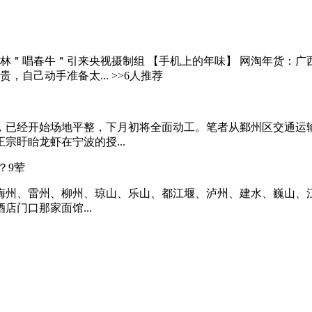
林＂唱春牛＂引来央视摄制组 【手机上的年味】 网淘年货：广西
自己动手准备太... >>6人推荐
始场地平整，下月初将全面动工。笔者从鄞州区交通运输部门获悉，...
盱眙龙虾在宁波的授...
？9荤
州、雷州、柳州、琼山、乐山、都江堰、泸州、建水、巍山、江孜
门口那家面馆...