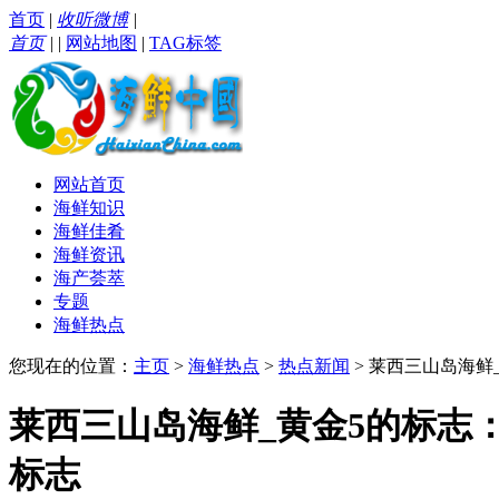
首页
|
收听微博
|
首页
|
|
网站地图
|
TAG标签
网站首页
海鲜知识
海鲜佳肴
海鲜资讯
海产荟萃
专题
海鲜热点
您现在的位置：
主页
>
海鲜热点
>
热点新闻
> 莱西三山岛海鲜
莱西三山岛海鲜_黄金5的标志
标志