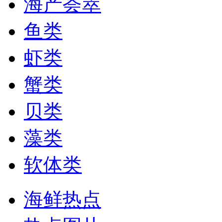
海产荟萃
鱼类
虾类
蟹类
贝类
藻类
软体类
海鲜热点