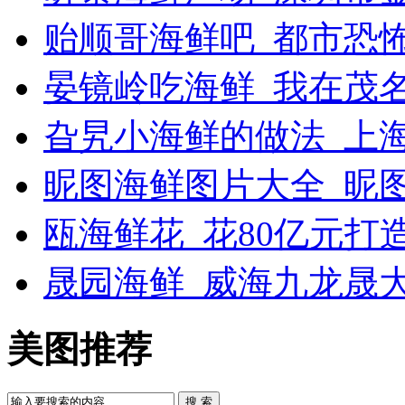
贻顺哥海鲜吧_都市恐
晏镜岭吃海鲜_我在茂
旮旯小海鲜的做法_上
昵图海鲜图片大全_昵
瓯海鲜花_花80亿元打
晟园海鲜_威海九龙晟
美图推荐
搜 索