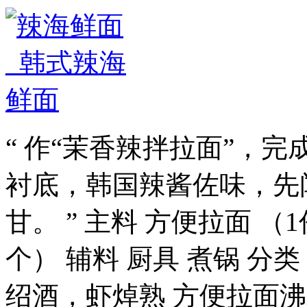
“ 作“茉香辣拌拉面”，
衬底，韩国辣酱佐味，先
甘。 ” 主料 方便拉面 （
个） 辅料 厨具 煮锅 分
绍酒，虾焯熟 方便拉面沸