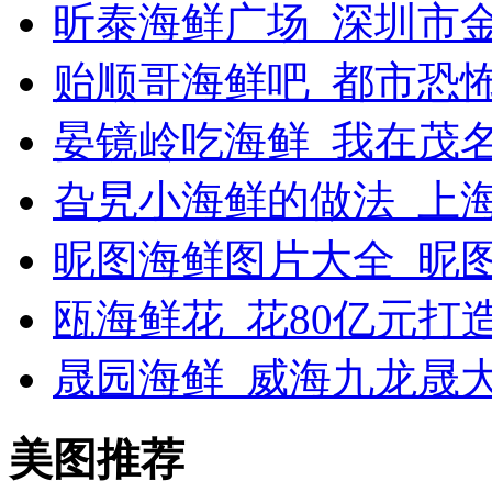
昕泰海鲜广场_深圳市
贻顺哥海鲜吧_都市恐
晏镜岭吃海鲜_我在茂
旮旯小海鲜的做法_上
昵图海鲜图片大全_昵
瓯海鲜花_花80亿元打
晟园海鲜_威海九龙晟
美图推荐