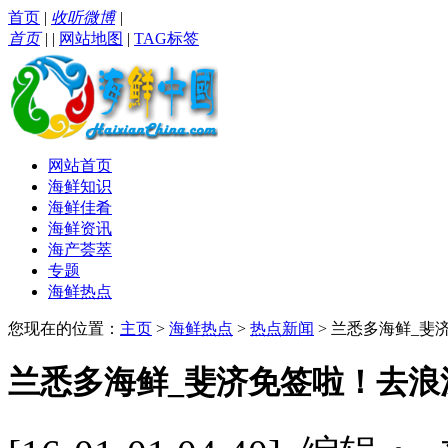
首页
|
收听微博
|
首页
|
|
网站地图
|
TAG标签
网站首页
海鲜知识
海鲜佳肴
海鲜资讯
海产荟萃
专题
海鲜热点
您现在的位置：
主页
>
海鲜热点
>
热点新闻
> 兰悉多海鲜_
兰悉多海鲜_斐济免签啦！去浪