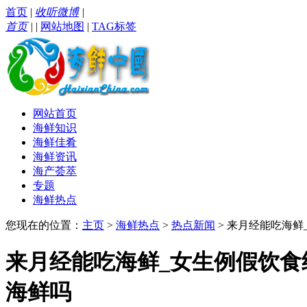
首页
|
收听微博
|
首页
|
|
网站地图
|
TAG标签
网站首页
海鲜知识
海鲜佳肴
海鲜资讯
海产荟萃
专题
海鲜热点
您现在的位置：
主页
>
海鲜热点
>
热点新闻
> 来月经能吃海
来月经能吃海鲜_女生例假饮
海鲜吗