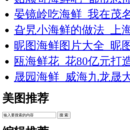
晏镜岭吃海鲜_我在茂
旮旯小海鲜的做法_上
昵图海鲜图片大全_昵
瓯海鲜花_花80亿元打
晟园海鲜_威海九龙晟
美图推荐
搜 索