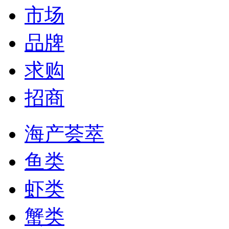
市场
品牌
求购
招商
海产荟萃
鱼类
虾类
蟹类