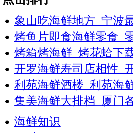
象山吃海鲜地方_宁波最
烤鱼片即食海鲜零食_
烤箱烤海鲜_烤花蛤下载
开罗海鲜寿司店相性_开
利苑海鲜酒楼_利苑海
集美海鲜大排档_厦门
海鲜知识