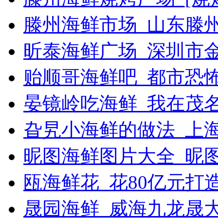
滕州海鲜市场_山东滕
昕泰海鲜广场_深圳市
贻顺哥海鲜吧_都市恐
晏镜岭吃海鲜_我在茂
旮旯小海鲜的做法_上
昵图海鲜图片大全_昵
瓯海鲜花_花80亿元打
晟园海鲜_威海九龙晟