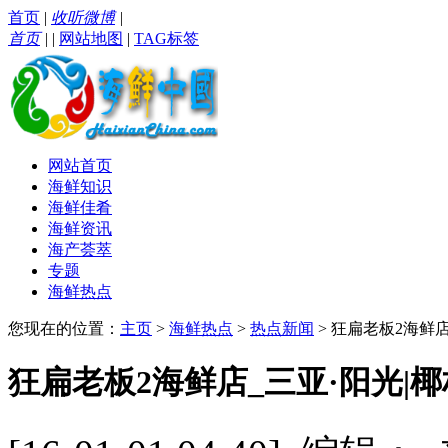
首页
|
收听微博
|
首页
|
|
网站地图
|
TAG标签
网站首页
海鲜知识
海鲜佳肴
海鲜资讯
海产荟萃
专题
海鲜热点
您现在的位置：
主页
>
海鲜热点
>
热点新闻
> 狂扁老板2海鲜店
狂扁老板2海鲜店_三亚·阳光|椰