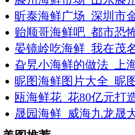
昕泰海鲜广场_深圳市
贻顺哥海鲜吧_都市恐
晏镜岭吃海鲜_我在茂
旮旯小海鲜的做法_上
昵图海鲜图片大全_昵
瓯海鲜花_花80亿元打
晟园海鲜_威海九龙晟