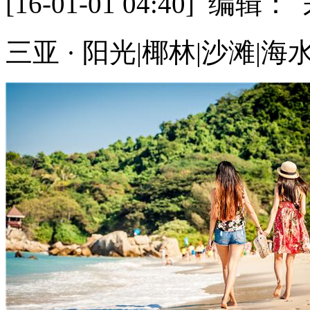
[16-01-01 04:40] 
三亚 · 阳光|椰林|沙滩|海