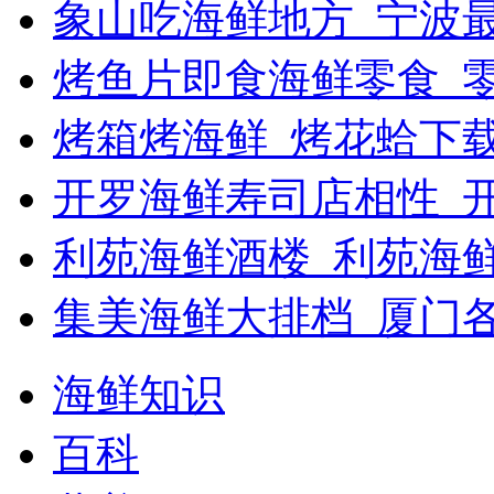
象山吃海鲜地方_宁波最
烤鱼片即食海鲜零食_
烤箱烤海鲜_烤花蛤下载
开罗海鲜寿司店相性_开
利苑海鲜酒楼_利苑海
集美海鲜大排档_厦门
海鲜知识
百科