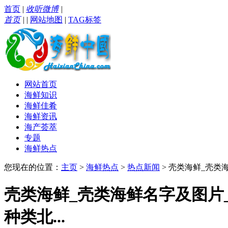
首页
|
收听微博
|
首页
|
|
网站地图
|
TAG标签
网站首页
海鲜知识
海鲜佳肴
海鲜资讯
海产荟萃
专题
海鲜热点
您现在的位置：
主页
>
海鲜热点
>
热点新闻
> 壳类海鲜_壳类
壳类海鲜_壳类海鲜名字及图片
种类北...