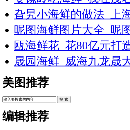
旮旯小海鲜的做法_上
昵图海鲜图片大全_昵
瓯海鲜花_花80亿元打
晟园海鲜_威海九龙晟
美图推荐
搜 索
编辑推荐