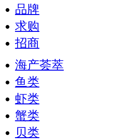
品牌
求购
招商
海产荟萃
鱼类
虾类
蟹类
贝类