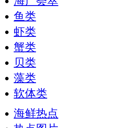
海产荟萃
鱼类
虾类
蟹类
贝类
藻类
软体类
海鲜热点