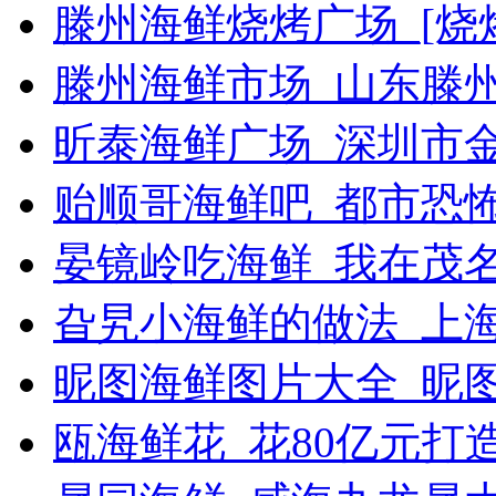
滕州海鲜烧烤广场_[烧烤g
滕州海鲜市场_山东滕
昕泰海鲜广场_深圳市
贻顺哥海鲜吧_都市恐
晏镜岭吃海鲜_我在茂
旮旯小海鲜的做法_上
昵图海鲜图片大全_昵
瓯海鲜花_花80亿元打