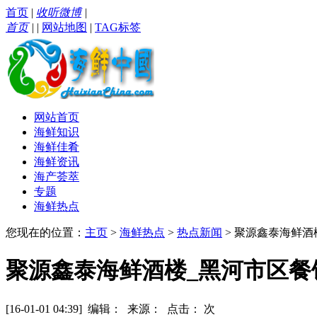
首页
|
收听微博
|
首页
|
|
网站地图
|
TAG标签
网站首页
海鲜知识
海鲜佳肴
海鲜资讯
海产荟萃
专题
海鲜热点
您现在的位置：
主页
>
海鲜热点
>
热点新闻
> 聚源鑫泰海鲜酒
聚源鑫泰海鲜酒楼_黑河市区餐
[16-01-01 04:39] 编辑： 来源： 点击：
次