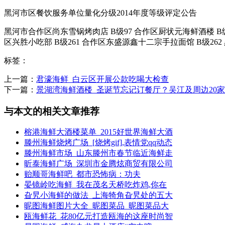
黑河市区餐饮服务单位量化分级2014年度等级评定公告
黑河市合作区尚东雪锅烤肉店 B级97 合作区厨状元海鲜酒楼 B级9
区兴胜小吃部 B级261 合作区东盛源鑫十二宗手拉面馆 B级262 黑.
标签：
上一篇：
君濠海鲜_白云区开展公款吃喝大检查
下一篇：
景湖湾海鲜酒楼_圣诞节忘记订餐厅？吴江及周边20
与本文的相关文章推荐
榕港海鲜大酒楼菜单_2015好世界海鲜大酒
滕州海鲜烧烤广场_[烧烤gif],表情党qq动态
滕州海鲜市场_山东滕州市春节临近海鲜走
昕泰海鲜广场_深圳市金腾炫商贸有限公司
贻顺哥海鲜吧_都市恐怖病：功夫
晏镜岭吃海鲜_我在茂名天桥吃炸鸡,你在
旮旯小海鲜的做法_上海犄角旮旯处的五大
昵图海鲜图片大全_昵图菜品_昵图菜品大
瓯海鲜花_花80亿元打造瓯海的这座时尚智