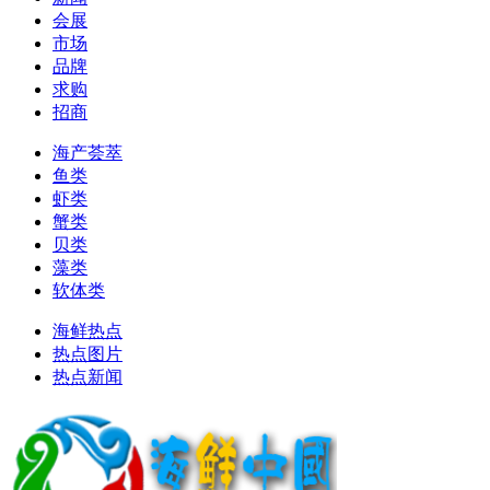
会展
市场
品牌
求购
招商
海产荟萃
鱼类
虾类
蟹类
贝类
藻类
软体类
海鲜热点
热点图片
热点新闻