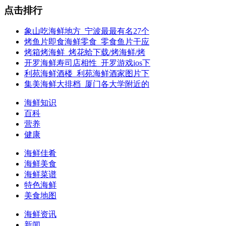
点击排行
象山吃海鲜地方_宁波最最有名27个
烤鱼片即食海鲜零食_零食鱼片干应
烤箱烤海鲜_烤花蛤下载/烤海鲜/烤
开罗海鲜寿司店相性_开罗游戏ios下
利苑海鲜酒楼_利苑海鲜酒家图片下
集美海鲜大排档_厦门各大学附近的
海鲜知识
百科
营养
健康
海鲜佳肴
海鲜美食
海鲜菜谱
特色海鲜
美食地图
海鲜资讯
新闻