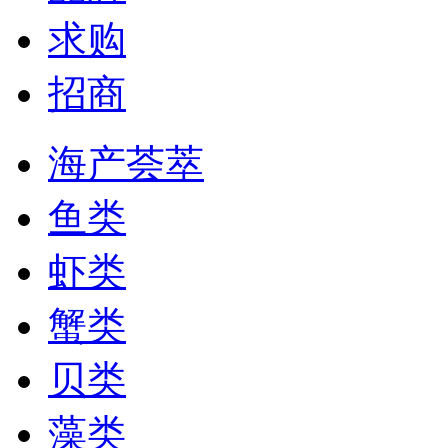
求购
招商
海产荟萃
鱼类
虾类
蟹类
贝类
藻类